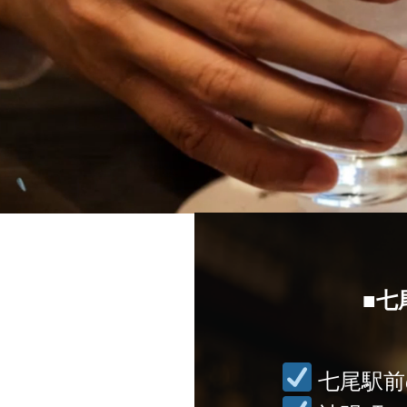
■七
七尾駅前