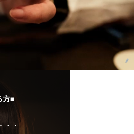
る方■
・・・