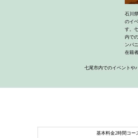
石川県
のイ
す。
内で
ンパニ
在籍者
七尾市内でのイベントやパ
基本料金2時間コース(