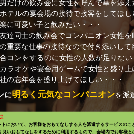
男だけの飲み会に女性を呼んで華を添え
ホテルの宴会場の接待で接客をしてほし
楽に可愛い子と飲みたい・・・
友達同士の飲み会でコンパニオン女性を
の重要な仕事の接待なので付き添いして
合コンをするのに女性の人数が足りない
カラオケや宴会用ゲームで女性と盛り上
社の忘年会を盛り上げてほしい・・・
明るく元気なコンパニオン
ンに
を派
は
ントにおいて、お客様をおもてなしする人を派遣するサービスのこと
り良いおもてなしをするために利用するもので、会場内でお客様と