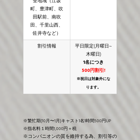
全地域（江坂
町、豊津町、吹
田駅前、南吹
田、千里山西、
佐井寺など）
割引情報
平日限定(月曜日~
木曜日)
1名につき
500円割引!
※祝日は対象外にな
ります。
※繁忙期(10月〜1月)キャスト1名1時間500円UP
※指名料１時間1,000円＋税
※コンパニオンの質を維持する為、割引等の