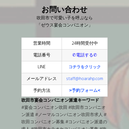
お問い合わせ
吹田市で可愛い子を呼ぶなら
「ゼウス宴会コンパニオン」
営業時間
24時間受付中
電話番号
✆電話する✆
LINE
コチラをクリック
メールアドレス
staff@hoarahp.com
予約方法
>予約フォーム<
吹田市宴会コンパニオン派遣キーワード
#宴会コンパニオン吹田
#吹田市コンパニオ
ン派遣
#ノーマルコンパニオン吹田市求人
#
吹田コンパニオン募集
#コンパニオン派遣の