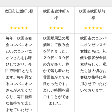
吹田市江坂町 S様
吹田市豊津町 A
吹田市吹田駅前 T
様
様
★★★★★
★★★★
★★★★★
毎年、吹田市宴
吹田駅周辺の居
吹田市のコンパ
会コンパニオン
酒屋にて飲み会
ニオンゼウスの
ZEUSのコンパニ
を開きました。
女性たちは、礼
オンさんをお呼
２０代～３０代
儀や接客が全員
びしており、今
の方が多く、静
素晴らしく、私
回で5回目となり
かで落ち着いた
たちは大切なお
ます。毎年異な
雰囲気がとても
客様や接待に利
るコンパニオン
良かったです。
用させていただ
さんが来てくだ
楽しい時間を過
いております。
さり、毎回新鮮
ごすことができ
な気持ちで楽し
ました。
ませていただい