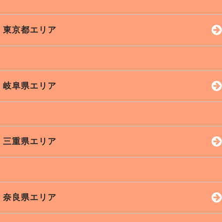
吹田市
茨木市
横浜市
川崎市
小田原
富士宮
一宮市
知多市
尾張旭
東京都エリア
八尾市
寝屋川
平塚市
海老名
伊勢原
厚木市
秦野市
藤沢市
新宿区
港区
渋谷区
岐阜県エリア
鎌倉市
銀座
池袋
品川
秋葉原
上野
五反田
岐阜市
土岐市
可児市
三重県エリア
多治見
各務原
山県市
関市
高山市
四日市
鈴鹿市
桑名市
奈良県エリア
中津川
瑞浪市
松阪市
伊賀市
津市