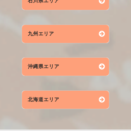
石川県エリア
五條市
香芝市
亀岡市
長岡京
城陽市
舞鶴市
福知山
綾部市
金沢市
小松市
野々市
九州エリア
亀岡市
加賀市
白山市
七尾市
輪島市
かほく市
能美市
福岡市
熊本市
北九州
沖縄県エリア
鹿児島
大分市
長崎市
那覇市
沖縄市
浦添市
北海道エリア
宜野湾市
札幌市
旭川市
函館市