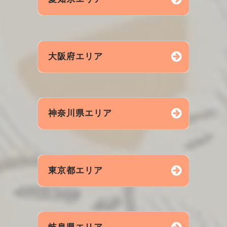
掛川市
湖西市
御前崎
焼津市
静岡市
藤枝市
岡崎市
豊田市
名古屋
大阪府エリア
島田市
周智郡
富士市
豊川市
豊橋市
蒲郡市
沼津市
三島市
菊川市
安城市
田原市
西尾市
大阪市
堺市
東大阪
牧之原
浜北区
浜名湖
神奈川県エリア
新城市
刈谷市
小牧市
高槻市
豊中市
枚方市
熱海市
裾野市
御殿場
春日井
半田市
知立市
吹田市
茨木市
横浜市
川崎市
小田原
富士宮
一宮市
知多市
尾張旭
東京都エリア
八尾市
寝屋川
平塚市
海老名
伊勢原
厚木市
秦野市
藤沢市
新宿区
港区
渋谷区
鎌倉市