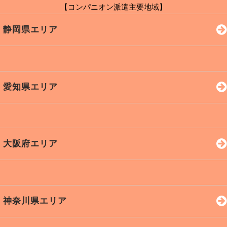
【コンパニオン派遣主要地域】
静岡県エリア
浜松市
磐田市
袋井市
愛知県エリア
掛川市
湖西市
御前崎
焼津市
静岡市
藤枝市
岡崎市
豊田市
名古屋
大阪府エリア
島田市
周智郡
富士市
豊川市
豊橋市
蒲郡市
沼津市
三島市
菊川市
安城市
田原市
西尾市
大阪市
堺市
東大阪
牧之原
浜北区
浜名湖
神奈川県エリア
新城市
刈谷市
小牧市
高槻市
豊中市
枚方市
熱海市
裾野市
御殿場
春日井
半田市
知立市