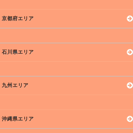
伊勢市
名張市
志摩市
奈良市
橿原市
大和高田
京都府エリア
亀山市
天理市
桜井市
宇陀市
生駒市
大和郡山
京都市
宇治市
京田辺
石川県エリア
五條市
香芝市
亀岡市
長岡京
城陽市
舞鶴市
福知山
綾部市
金沢市
小松市
野々市
九州エリア
亀岡市
加賀市
白山市
七尾市
輪島市
かほく市
能美市
福岡市
熊本市
北九州
沖縄県エリア
鹿児島
大分市
長崎市