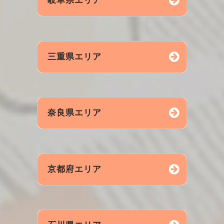
岐阜県エリア
銀座
池袋
品川
秋葉原
上野
五反田
岐阜市
土岐市
可児市
三重県エリア
多治見
各務原
山県市
関市
高山市
四日市
鈴鹿市
桑名市
奈良県エリア
中津川
瑞浪市
松阪市
伊賀市
津市
伊勢市
名張市
志摩市
奈良市
橿原市
大和高田
京都府エリア
亀山市
天理市
桜井市
宇陀市
生駒市
大和郡山
京都市
宇治市
京田辺