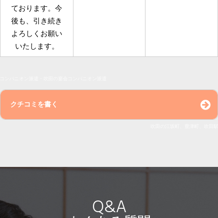
ております。今
後も、引き続き
よろしくお願い
いたします。
宴会コンパニオン派遣
クチコミを書く
名前 ※あだ名OK
吹
Q&A
宴会場所