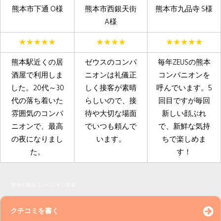
熊本市下通 O様
熊本市西銀天街
熊本市九品寺 S様
A様
★★★★★
★★★★
★★★★★
熊本駅近くの居
ゼウスのコンパ
毎年ZEUSの熊本
酒屋で利用しま
ニオンは礼儀正
コンパニオンを
した。20代～30
しく接客が素晴
呼んでいます。5
代の落ち着いた
らしいので、接
回目ですが毎回
雰囲気のコンパ
待や大切な場面
新しい顔ぶれ
ニオンで、最高
でいつも頼んで
で、新鮮な気持
の夜になりまし
います。
ちで楽しめま
た。
す！
コンパニオン派遣
クチコミを書く