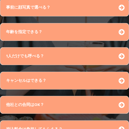
事前に顔写真で選べる？
評価 （必須）
年齢を指定できる？
1人だけでも呼べる？
コメント
キャンセルはできる？
10日前～8日前 20％
他社との合同はOK？
7日前～5日前 30％
4日前～2日前 50％