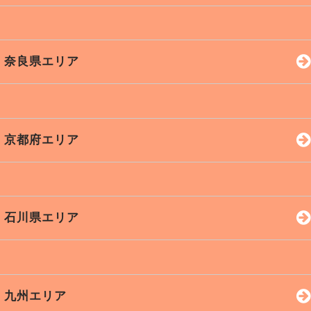
関市
高山市
四日市
鈴鹿市
桑名市
奈良県エリア
中津川
瑞浪市
松阪市
伊賀市
津市
伊勢市
名張市
志摩市
奈良市
橿原市
大和高田
京都府エリア
亀山市
天理市
桜井市
宇陀市
生駒市
大和郡山
京都市
宇治市
京田辺
石川県エリア
五條市
香芝市
亀岡市
長岡京
城陽市
舞鶴市
福知山
綾部市
金沢市
小松市
野々市
九州エリア
亀岡市
加賀市
白山市
七尾市