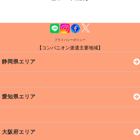
プライバシーポリシー
【コンパニオン派遣主要地域】
静岡県エリア
浜松市
磐田市
袋井市
愛知県エリア
掛川市
湖西市
御前崎
焼津市
静岡市
藤枝市
岡崎市
豊田市
名古屋
大阪府エリア
島田市
周智郡
富士市
豊川市
豊橋市
蒲郡市