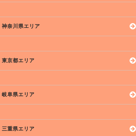
沼津市
三島市
菊川市
安城市
田原市
西尾市
大阪市
堺市
東大阪
牧之原
浜北区
浜名湖
神奈川県エリア
新城市
刈谷市
小牧市
高槻市
豊中市
枚方市
熱海市
裾野市
御殿場
春日井
半田市
知立市
吹田市
茨木市
横浜市
川崎市
小田原
富士宮
一宮市
知多市
尾張旭
東京都エリア
八尾市
寝屋川
平塚市
海老名
伊勢原
厚木市
秦野市
藤沢市
新宿区
港区
渋谷区
岐阜県エリア
鎌倉市
銀座
池袋
品川
秋葉原
上野
五反田
岐阜市
土岐市
可児市
三重県エリア
多治見
各務原
山県市