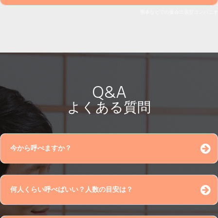
名前 ※あだ名OK
熊本などでの宴会
Q&A
宴会場所
よくある質問
今から呼べますか？
連絡先 ※公開されませんのでご安心ください。
何人くらい呼べばいい？人数の目安は？